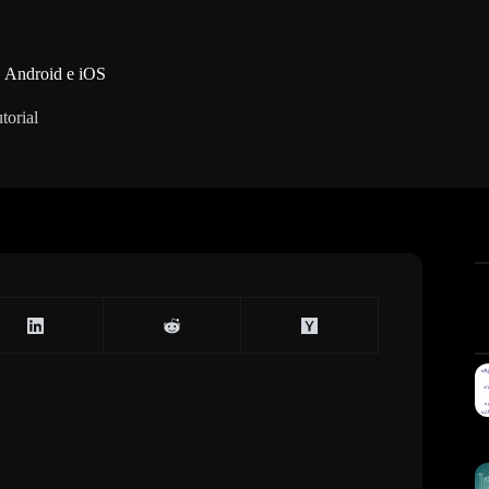
, Android e iOS
utorial