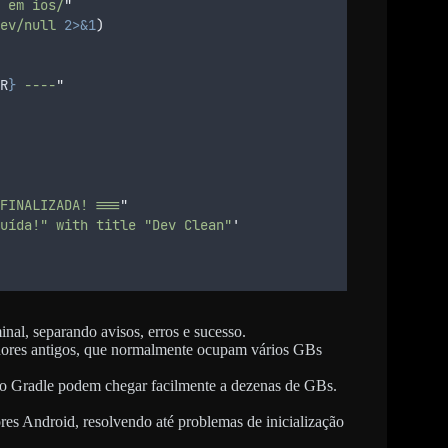
 em ios/
"
ev/null
2>&1
)
R
}
 ----
"
FINALIZADA! ===
"
uída!" with title "Dev Clean"
'
nal, separando avisos, erros e sucesso.
ores antigos, que normalmente ocupam vários GBs
o Gradle podem chegar facilmente a dezenas de GBs.
s Android, resolvendo até problemas de inicialização