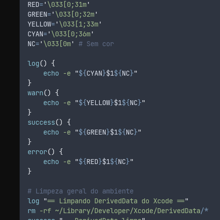
RED
=
'
\033[0;31m
'
GREEN
=
'
\033[0;32m
'
YELLOW
=
'
\033[1;33m
'
CYAN
=
'
\033[0;36m
'
NC
=
'
\033[0m
'
# Sem cor
log
()
{
echo
-e
"
${
CYAN
}
$1
${
NC
}
"
}
warn
()
{
echo
-e
"
${
YELLOW
}
$1
${
NC
}
"
}
success
()
{
echo
-e
"
${
GREEN
}
$1
${
NC
}
"
}
error
()
{
echo
-e
"
${
RED
}
$1
${
NC
}
"
}
# Limpeza geral do ambiente
log
"
== Limpando DerivedData do Xcode ==
"
rm
-rf
~/Library/Developer/Xcode/DerivedData/
*