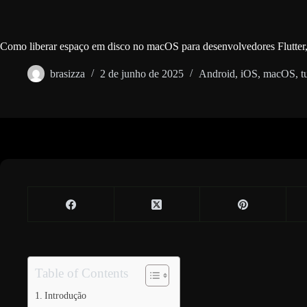
Como liberar espaço em disco no macOS para desenvolvedores Flutter
brasizza
2 de junho de 2025
Android
,
iOS
,
macOS
,
t
Table of Contents
Introdução