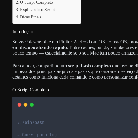
O Script Completo
Explicando o Script
Dicas Finais
Introdução
Se você desenvolve em Flutter, Android ou iOS no macOS, pro
em disco acabando rápido
. Entre caches, builds, simuladores 
pouco tempo — especialmente se o seu Mac tem pouco armazen
Para ajudar, compartilho um
script bash completo
que uso no di
limpeza dos principais arquivos e pastas que consomem espaço d
detalhes como funciona cada comando e como personalizar confo
O Script Completo
#!/bin/bash
# Cores para log