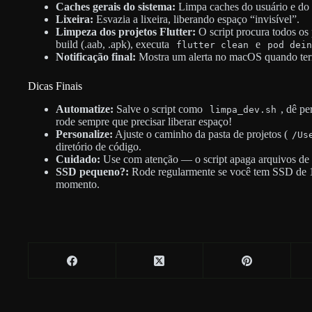
Caches gerais do sistema:
Limpa caches do usuário e do 
Lixeira:
Esvazia a lixeira, liberando espaço “invisível”.
Limpeza dos projetos Flutter:
O script procura todos os 
build (.aab, .apk), executa
e
flutter clean
pod dein
Notificação final:
Mostra um alerta no macOS quando ter
Dicas Finais
Automatize:
Salve o script como
, dê p
limpa_dev.sh
rode sempre que precisar liberar espaço!
Personalize:
Ajuste o caminho da pasta de projetos (
/Us
diretório de código.
Cuidado:
Use com atenção — o script apaga arquivos de 
SSD pequeno?:
Rode regularmente se você tem SSD de 12
momento.