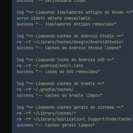
success
"
-- DerivedData limpo
"
log
"
== Limpando simuladores antigos do Xcode ==
"
xcrun
simctl
delete
unavailable
success
"
-- Simuladores antigos removidos
"
log
"
== Limpando caches do Android Studio ==
"
rm
-rf
~/Library/Caches/Google/AndroidStudio
*
success
"
-- Caches do Android Studio limpos
"
log
"
== Limpando locks do Android AVD ==
"
rm
-rf
~/.android/avd/
*
.lock
success
"
-- Locks do AVD removidos
"
log
"
== Limpando caches do Gradle ==
"
rm
-rf
~/.gradle/caches/
success
"
-- Caches do Gradle limpos
"
log
"
== Limpando caches gerais do sistema ==
"
rm
-rf
~/Library/Caches/
*
rm
-rf
~/Library/Application
\ 
Support/Code/Cache/
success
"
-- Caches gerais limpos
"