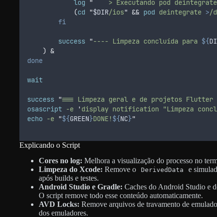
log
"
    > Executando pod deintegrate
(
cd
"
$DIR
/ios
"
&&
pod
deintegrate
>
/d
fi
success
"
---- Limpeza concluída para 
${
DI
)
&
done
wait
success
"
=== Limpeza geral e de projetos Flutter 
osascript
-e
'
display notification "Limpeza concl
echo
-e
"
${
GREEN
}
DONE!
${
NC
}
"
Explicando o Script
Cores no log:
Melhora a visualização do processo no termi
Limpeza do Xcode:
Remove o
e simulad
DerivedData
após builds e testes.
Android Studio e Gradle:
Caches do Android Studio e d
O script remove todo esse conteúdo automaticamente.
AVD Locks:
Remove arquivos de travamento de emuladore
dos emuladores.