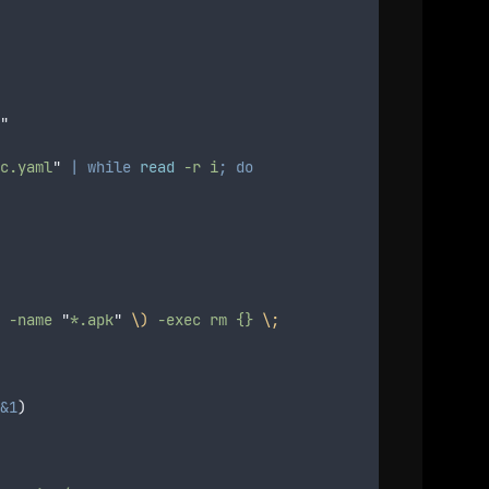
"
c.yaml
"
|
while
read
-r
i
;
do
-name
"
*.apk
"
\)
-exec
rm
{}
\;
&1
)