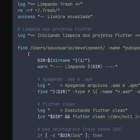
log
"
== Limpando Trash ==
"
rm
-rf
~/.Trash/
*
success
"
-- Lixeira esvaziada
"
# Limpeza dos projetos Flutter
log
"
== Iniciando limpeza dos projetos Flutter ==
find
/Users/seuusuario/development/
-name
"
pubspe
(
DIR
=
$(
dirname
"
${
i
}
")
warn
"
---- Limpando 
${
DIR
}
 ----
"
# Apagando .aab e .apk
log
"
    > Apagando arquivos .aab e .apk
"
find
"
${
DIR
}
"
-type
f
\(
-name
"
*.aab
"
-o
# flutter clean
log
"
    > Executando flutter clean
"
(
cd
"
$DIR
"
&&
flutter
clean
>
/dev/null
2>
# pod deintegrate (caso tenha iOS)
if
[
-d
"
$DIR
/ios
"
]
;
then