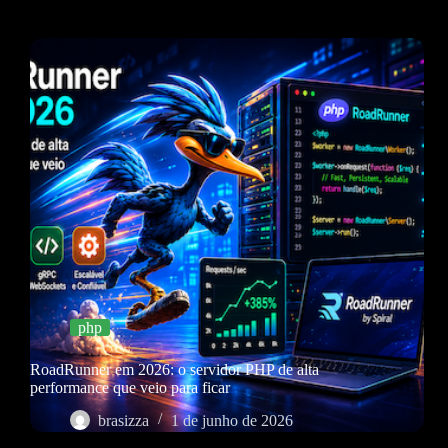
php
RoadRunner em 2026: o servidor PHP de alta
performance que veio para ficar
brasizza
1 de junho de 2026