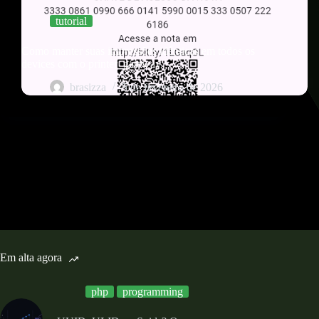
tutorial
Como manter suas impressões idênticas em todos os
devices com o printer_gateway
brasizza
5 de fevereiro de 2026
Em alta agora
php
programming