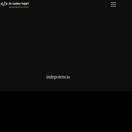
Pular
para
o
conteúdo
indepotencia