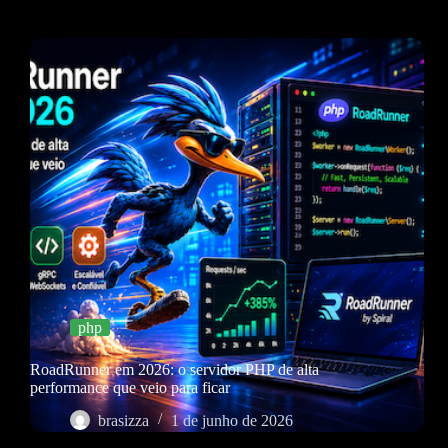
php
RoadRunner em 2026: o servidor PHP de alta
performance que veio para ficar
brasizza
1 de junho de 2026