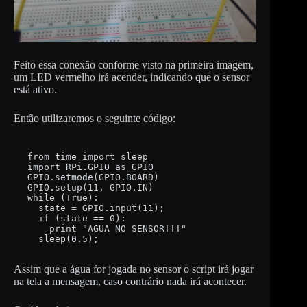
Feito essa conexão conforme visto na primeira imagem,
um LED vermelho irá acender, indicando que o sensor
está ativo.
Então utilizaremos o seguinte código:
from time import sleep

import RPi.GPIO as GPIO

GPIO.setmode(GPIO.BOARD)

GPIO.setup(11, GPIO.IN)

while (True):

  state = GPIO.input(11);

  if (state == 0):

    print "AGUA NO SENSOR!!!"		

  sleep(0.5);
Assim que a água for jogada no sensor o script irá jogar
na tela a mensagem, caso contrário nada irá acontecer.