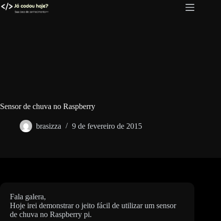
Pular
para
o
conteúdo
Sensor de chuva no Raspberry
brasizza
9 de fevereiro de 2015
Fala galera,
Hoje irei demonstrar o jeito fácil de utilizar um sensor
de chuva no Raspberry pi.