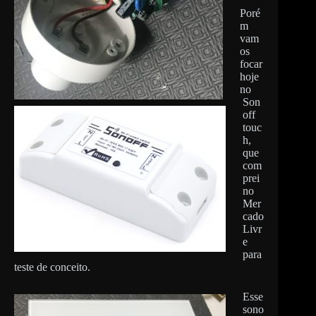
Poré
m
vam
os
focar
hoje
no
Son
off
touc
h,
que
com
prei
no
Mer
cado
Livr
e
para
teste de conceito.
Esse
sono