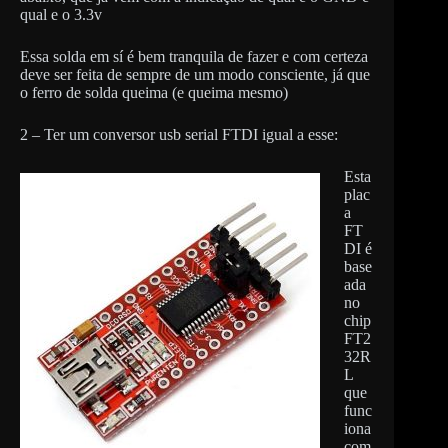
qual e o 3.3v
Essa solda em sí é bem tranquila de fazer e com certeza
deve ser feita de sempre de um modo consciente, já que
o ferro de solda queima (e queima mesmo)
2 – Ter um conversor usb serial FTDI igual a esse:
Esta
plac
a
FT
DI é
base
ada
no
chip
FT2
32R
L
que
func
iona
com