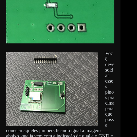
Voc
ê
deve
sold
ar
esse
s
pino
s pra
cima
para
que
poss
a
conectar aqueles jumpers ficando igual a imagem
abaixo, que já vem com a indicação de qual e o GND e