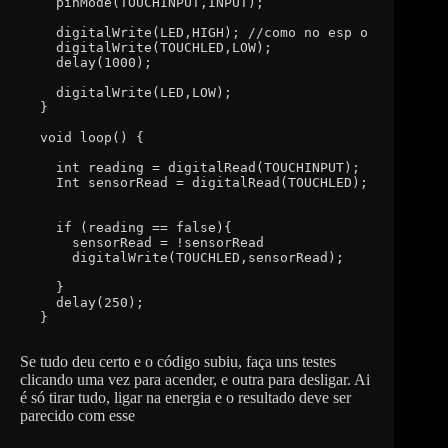
  pinMode(TOUCHINPUT,INPUT);

  digitalWrite(LED,HIGH); //como no esp o led inter
  digitalWrite(TOUCHLED,LOW); 

  delay(1000);

  digitalWrite(LED,LOW);

}

void loop() {

  int reading = digitalRead(TOUCHINPUT);

  Int sensorRead = digitalRead(TOUCHLED);

  if (reading == false){

    sensorRead = !sensorRead

    digitalWrite(TOUCHLED,sensorRead);   

  }

  delay(250);

}
Se tudo deu certo e o código subiu, faça uns testes
clicando uma vez para acender, e outra para desligar. Ai
é só tirar tudo, ligar na energia e o resultado deve ser
parecido com esse