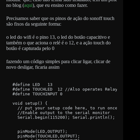
no blog (
aqui
), que eu ensino como fazer.
Precisamos saber que os pinos de ação do sonoff touch
são fixos da seguinte forma:
o led do wifi é o pino 13, o led do botão capacitivo e
também o que aciona o relé é o 12, e a ação touch do
botão é capturada pelo 0
fazendo um código simples para clicar ligar, clicar de
novo desligar, ficaria assim
#define LED   13

#define TOUCHLED  12 //Also operates Relay coil

#define TOUCHINPUT 0

void setup() {

  // put your setup code here, to run once:

  //Enable output to the serial monitor

  Serial.begin(115200); Serial.println();

  pinMode(LED,OUTPUT); 

  pinMode(TOUCHLED,OUTPUT); 
