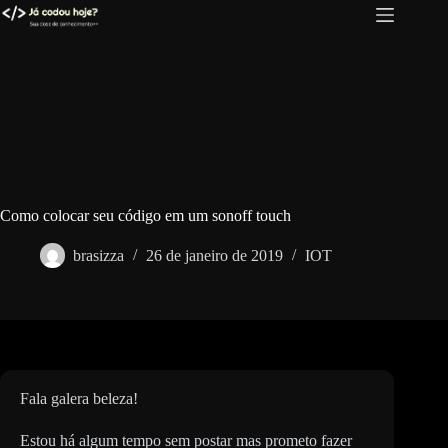
Pular
para
o
conteúdo
Como colocar seu código em um sonoff touch
brasizza
26 de janeiro de 2019
IOT
Fala galera beleza!
Estou há algum tempo sem postar mas prometo fazer