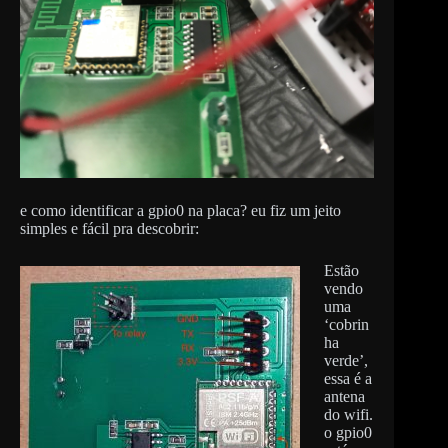
e como identificar a gpio0 na placa? eu fiz um jeito
simples e fácil pra descobrir:
Estão
vendo
uma
‘cobrin
ha
verde’,
essa é a
antena
do wifi.
o gpio0