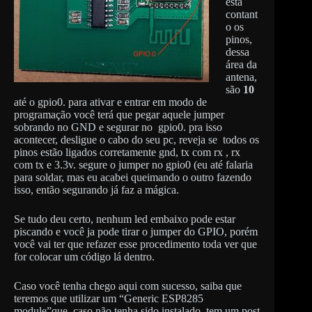
está
contant
o os
pinos,
dessa
área da
antena,
são
10
até o gpio0. para ativar e entrar em modo de
programação você terá que pegar aquele jumper
sobrando no GND e segurar no gpio0. pra isso
acontecer, desligue o cabo do seu pc, reveja se todos os
pinos estão ligados corretamente gnd, tx com rx , rx
com tx e 3.3v. segure o jumper no gpio0 (eu até falaria
para soldar, mas eu acabei queimando o outro fazendo
isso, então segurando já faz a mágica.
Se tudo deu certo, nenhum led embaixo pode estar
piscando e você ja pode tirar o jumper do GPIO, porém
você vai ter que refazer esse procedimento toda ver que
for colocar um código lá dentro.
Caso você tenha chego aqui com sucesso, saiba que
teremos que utilizar um “Generic ESP8285
module”que, caso não tenha sido instalado, tem um post