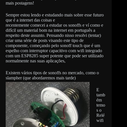
mais postagens!
Sempre estou lendo e estudando mais sobre esse futuro
que é a internet das coisas e
recentemente comecei a estudar os sonoffs e ví como e
difícil um material bom na internet em português a
respeito deste assunto. Pensando nisso resolvi (tentar)
criar uma série de posts visando este tipo de
componente, começando pelo sonoff touch que é um
espelho com interruptor capacitivo com wifi integrado
com um ESP8285 super potente que pode ser utilizado
normalmente nas suas aplicações,
Existem vários tipos de sonoffs no mercado, como o
slampher (que abordaremos mais tarde)
E
tamb
ém
temo
s o
Relé
wifi