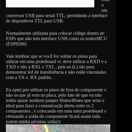
o
um
conversor USB para serial TTL, permitindo a interface
de dispositivos TTL para USB.
Normalmente utilizada para colocar código dentro de
ESPs que não tem interface USB como os nodesMCU
(ESP8266)
Vale lembrar que se você for soldar os pinos para
utilizar em uma protoboard vc deve utilizar a RXD e a
TXD e não a RXL e TXL , pois as (L) são para
demonstrar led de transferência e não estão vinculadas
com a TX e RX padrão.
Eu optei por utilizar os pinos de fora do componente e
não os que já vem na placa, pelo fato de que eu não
tenho quase nenhum jumper fêmea/fêmea que seria o
ideal para fazer a comunicação direta entre os 2
componentes , e colocando em uma mini protoboard e
efetuando a solda do componente ficará assim (não
notem minha péssima solda!):