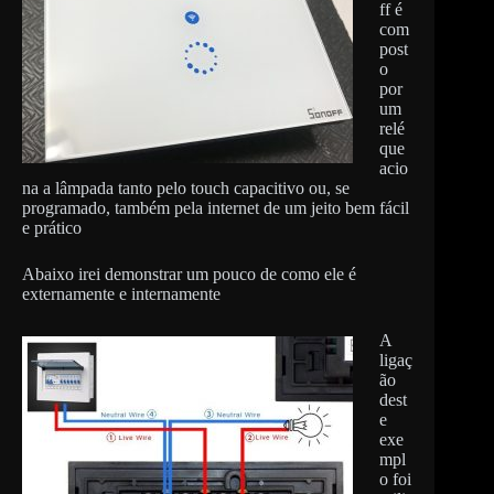
ff é
com
post
o
por
um
relé
que
acio
na a lâmpada tanto pelo touch capacitivo ou, se
programado, também pela internet de um jeito bem fácil
e prático
Abaixo irei demonstrar um pouco de como ele é
externamente e internamente
A
ligaç
ão
dest
e
exe
mpl
o foi