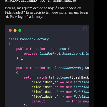
A factory: traduzindo “tipo” em implementação
Beleza, mas quem decide se hoje é FidelidadeA ou
FidelidadeB? Essa decisão tem que morar em
um lugar
só
. Esse lugar é a factory:
class
CashbackFactory
{
public
function
__construct
(
private
CashBackAuthRepositoryInterface
 $au
    ) {}
public
function
make
(
CashBackConfig
 $cashBackCo
    {
return
match
 (
strtolower
($cashBackConfig
->
t
'
fidelidade_a
'
=>
new
FidelidadeACashba
'
fidelidade_b
'
=>
new
FidelidadeBCashba
'
fidelidade_c
'
=>
new
FidelidadeCCashba
'
fidelidade_d
'
=>
new
FidelidadeDCashba
default
=>
throw
new
InvalidA
        };