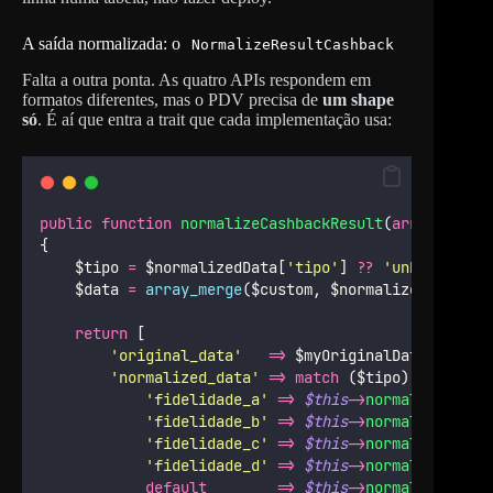
A saída normalizada: o
NormalizeResultCashback
Falta a outra ponta. As quatro APIs respondem em
formatos diferentes, mas o PDV precisa de
um shape
só
. É aí que entra a trait que cada implementação usa:
public
function
normalizeCashbackResult
(
array
 $norm
{
    $tipo 
=
 $normalizedData[
'
tipo
'
] 
??
'
unknown
'
;
    $data 
=
array_merge
($custom,
$normalizedData,
$
return
 [
'
original_data
'
=>
 $myOriginalData, 
// re
'
normalized_data
'
=>
match
 ($tipo) {
'
fidelidade_a
'
=>
$this
->
normalizeFidel
'
fidelidade_b
'
=>
$this
->
normalizeFidel
'
fidelidade_c
'
=>
$this
->
normalizeFidel
'
fidelidade_d
'
=>
$this
->
normalizeFidel
default
=>
$this
->
normalizeDefau