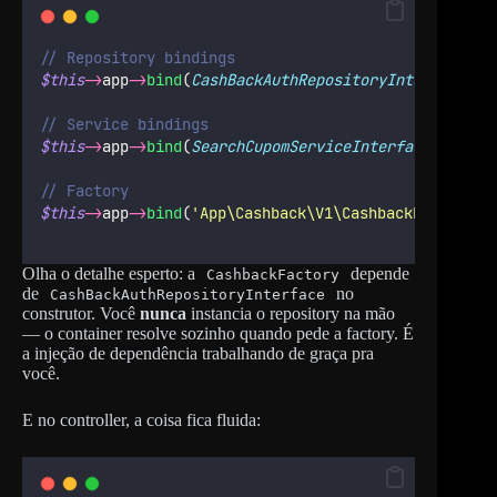
// Repository bindings
$this
->
app
->
bind
(
CashBackAuthRepositoryInterface
::c
// Service bindings
$this
->
app
->
bind
(
SearchCupomServiceInterface
::class
// Factory
$this
->
app
->
bind
(
'
App\Cashback\V1\CashbackFactory
'
,
Olha o detalhe esperto: a
depende
CashbackFactory
de
no
CashBackAuthRepositoryInterface
construtor. Você
nunca
instancia o repository na mão
— o container resolve sozinho quando pede a factory. É
a injeção de dependência trabalhando de graça pra
você.
E no controller, a coisa fica fluida: