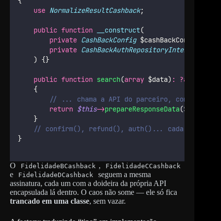
{
use
NormalizeResultCashback
;
public
function
__construct
(
private
CashBackConfig
 $cashBackConfig,
private
CashBackAuthRepositoryInterface
 $au
    ) {}
public
function
search
(
array
 $data)
:
?array
    {
// ... chama a API do parceiro, com retry e
return
$this
->
prepareResponseData
($resultDa
    }
// confirm(), refund(), auth()... cada um com a
}
O
,
FidelidadeBCashback
FidelidadeCCashback
e
seguem a mesma
FidelidadeDCashback
assinatura, cada um com a doideira da própria API
encapsulada lá dentro. O caos não some — ele só fica
trancado em uma classe
, sem vazar.