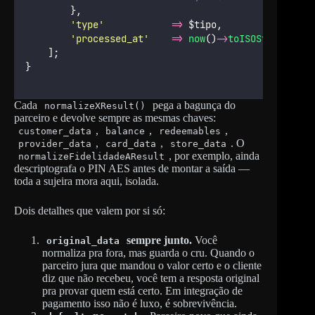
        },
'
type
'
=>
 $tipo,
'
processed_at
'
=>
now
()
->
toISOString
(),
    ];
}
Cada
pega a bagunça do
normalizeXResult()
parceiro e devolve sempre as mesmas chaves:
,
,
,
customer_data
balance
redeemables
,
,
. O
provider_data
card_data
store_data
, por exemplo, ainda
normalizeFidelidadeAResult
descriptografa o PIN AES antes de montar a saída —
toda a sujeira mora aqui, isolada.
Dois detalhes que valem por si só:
sempre junto.
Você
original_data
normaliza pra fora, mas guarda o cru. Quando o
parceiro jura que mandou o valor certo e o cliente
diz que não recebeu, você tem a resposta original
pra provar quem está certo. Em integração de
pagamento isso não é luxo, é sobrevivência.