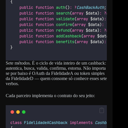
{
public
function
auth
()
:
?
CashBackAuth
;
public
function
search
(
array
 $data)
:
?array
;
public
function
validate
(
array
 $data)
:
?array
;
public
function
confirm
(
array
 $data)
:
?array
;
public
function
refund
(
array
 $data)
:
?array
;
public
function
addCashback
(
array
 $data)
:
?arra
public
function
benefits
(
array
 $data)
:
?array
;
}
Sete métodos. É o ciclo de vida inteiro de um cashback:
autentica, busca, valida, confirma, estorna. Não importa
se por baixo é OAuth da FidelidadeA ou token simples
da FidelidadeD — quem consome só conhece esses sete
verbos.
Cada parceiro implementa o contrato do seu jeito:
class
FidelidadeACashback
implements
CashbackInterf