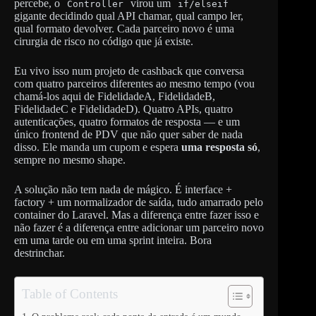
percebe, o
virou um
Controller
if/elseif
gigante decidindo qual API chamar, qual campo ler,
qual formato devolver. Cada parceiro novo é uma
cirurgia de risco no código que já existe.
Eu vivo isso num projeto de cashback que conversa
com quatro parceiros diferentes ao mesmo tempo (vou
chamá-los aqui de FidelidadeA, FidelidadeB,
FidelidadeC e FidelidadeD). Quatro APIs, quatro
autenticações, quatro formatos de resposta — e um
único frontend de PDV que não quer saber de nada
disso. Ele manda um cupom e espera
uma resposta só
,
sempre no mesmo shape.
A solução não tem nada de mágico. É interface +
factory + um normalizador de saída, tudo amarrado pelo
container do Laravel. Mas a diferença entre fazer isso e
não fazer é a diferença entre adicionar um parceiro novo
em uma tarde ou em uma sprint inteira. Bora
destrinchar.
Table of Contents