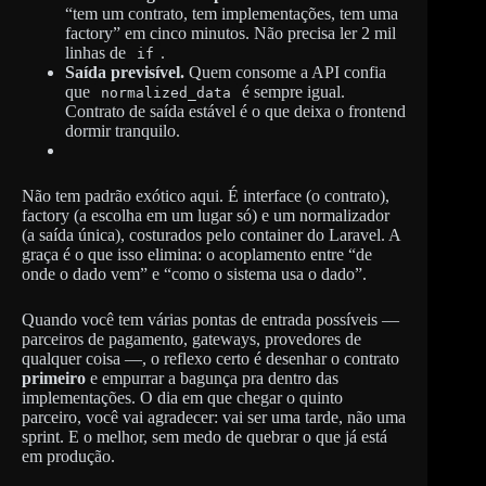
“tem um contrato, tem implementações, tem uma
factory” em cinco minutos. Não precisa ler 2 mil
linhas de
.
if
Saída previsível.
Quem consome a API confia
que
é sempre igual.
normalized_data
Contrato de saída estável é o que deixa o frontend
dormir tranquilo.
Não tem padrão exótico aqui. É interface (o contrato),
factory (a escolha em um lugar só) e um normalizador
(a saída única), costurados pelo container do Laravel. A
graça é o que isso elimina: o acoplamento entre “de
onde o dado vem” e “como o sistema usa o dado”.
Quando você tem várias pontas de entrada possíveis —
parceiros de pagamento, gateways, provedores de
qualquer coisa —, o reflexo certo é desenhar o contrato
primeiro
e empurrar a bagunça pra dentro das
implementações. O dia em que chegar o quinto
parceiro, você vai agradecer: vai ser uma tarde, não uma
sprint. E o melhor, sem medo de quebrar o que já está
em produção.