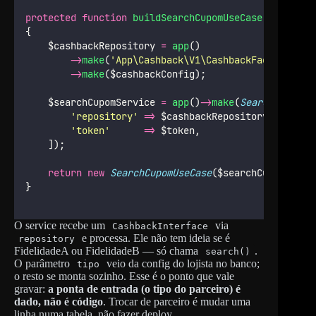
protected
function
buildSearchCupomUseCase
(
CashBack
{
    $cashbackRepository 
=
app
()
->
make
(
'
App\Cashback\V1\CashbackFactory
'
)
->
make
($cashbackConfig);
    $searchCupomService 
=
app
()
->
make
(
SearchCupomSe
'
repository
'
=>
 $cashbackRepository,
'
token
'
=>
 $token,
    ]);
return
new
SearchCupomUseCase
($searchCupomServi
}
O service recebe um
via
CashbackInterface
e processa. Ele não tem ideia se é
repository
FidelidadeA ou FidelidadeB — só chama
.
search()
O parâmetro
veio da config do lojista no banco;
tipo
o resto se monta sozinho. Esse é o ponto que vale
gravar:
a ponta de entrada (o tipo do parceiro) é
dado, não é código
. Trocar de parceiro é mudar uma
linha numa tabela, não fazer deploy.