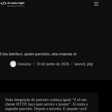
Pular
para
o
conteúdo
Uma interface, quatro parceiros, uma resposta só
brasizza
10 de junho de 2026
laravel
,
php
Toda integração de parceiro começa igual: “é só um
cliente HTTP, faço num service e pronto”. Aí entra o
segundo parceiro. Depois o terceiro. E quando você