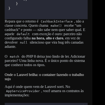
    }
}
Repara que o retorno é
, não a
CashbackInterface
classe concreta. Quem chama
recebe “um
make()
cashback” e ponto — não sabe nem quer saber qual. E
aquele
com exceção é ouro: parceiro não
default
configurado falha
na hora, alto e claro
, em vez de
devolver
silencioso que vira bug três camadas
null
adiante.
O
do PHP 8 deixa isso lindo de ler. Adicionar
match
parceiro? Uma linha nova. É o único ponto do sistema
que conhece todos os tipos.
Onde o Laravel brilha: o container fazendo o trabalho
sujo
Aqui é onde quem vem de Laravel sorri. No
, você amarra os contratos às
AppServiceProvider
implementações: