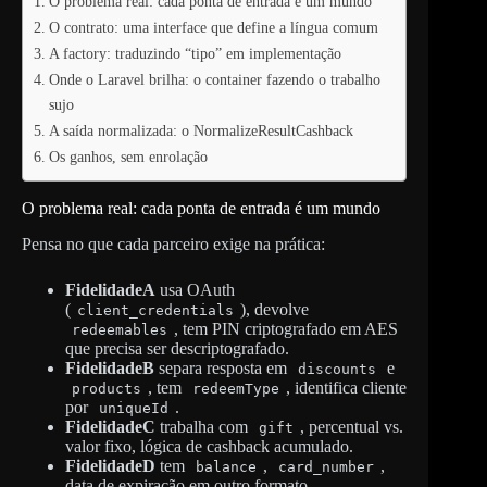
O problema real: cada ponta de entrada é um mundo
O contrato: uma interface que define a língua comum
A factory: traduzindo “tipo” em implementação
Onde o Laravel brilha: o container fazendo o trabalho
sujo
A saída normalizada: o NormalizeResultCashback
Os ganhos, sem enrolação
O problema real: cada ponta de entrada é um mundo
Pensa no que cada parceiro exige na prática:
FidelidadeA
usa OAuth
(
), devolve
client_credentials
, tem PIN criptografado em AES
redeemables
que precisa ser descriptografado.
FidelidadeB
separa resposta em
e
discounts
, tem
, identifica cliente
products
redeemType
por
.
uniqueId
FidelidadeC
trabalha com
, percentual vs.
gift
valor fixo, lógica de cashback acumulado.
FidelidadeD
tem
,
,
balance
card_number
data de expiração em outro formato.