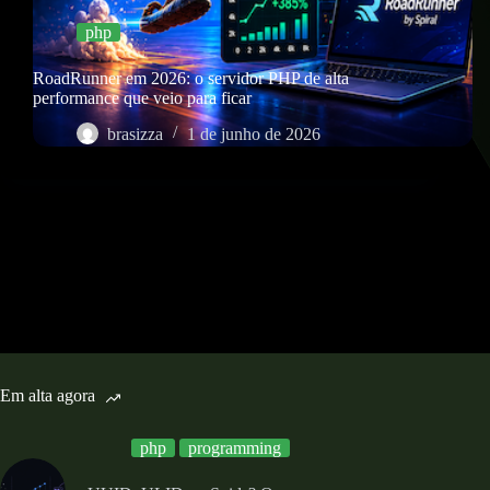
php
RoadRunner em 2026: o servidor PHP de alta
performance que veio para ficar
brasizza
1 de junho de 2026
Em alta agora
php
programming