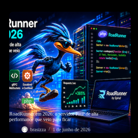
php
RoadRunner em 2026: o servidor PHP de alta
performance que veio para ficar
brasizza
1 de junho de 2026