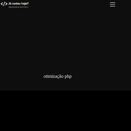
Pular
para
o
conteúdo
otimização php