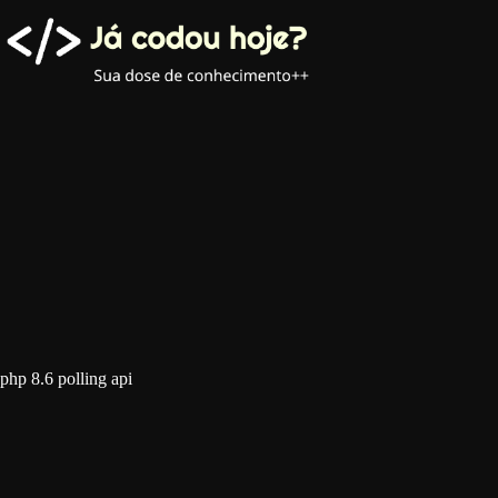
Pular
para
o
conteúdo
php 8.6 polling api