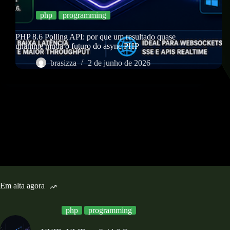
php
programming
PHP 8.6 Polling API: por que um resultado quase
unânime muda o futuro do async PHP
brasizza
2 de junho de 2026
Em alta agora
php
programming