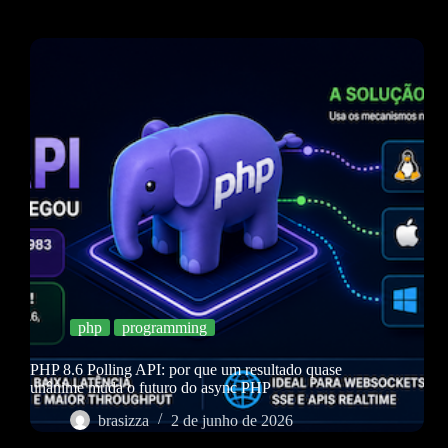
php
programming
PHP 8.6 Polling API: por que um resultado quase
unânime muda o futuro do async PHP
brasizza
2 de junho de 2026