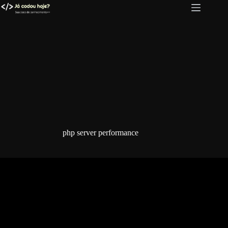
Pular
para
o
conteúdo
php server performance