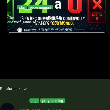
php
programming
Closure Optimizations no PHP 8.6: a performance
que você ganha só subindo de versão
brasizza
4 de junho de 2026
Em alta agora
php
programming