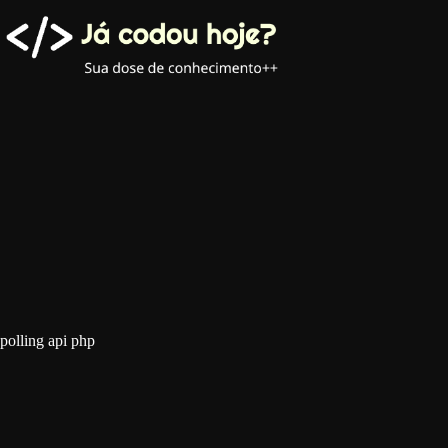
Pular
para
o
conteúdo
polling api php