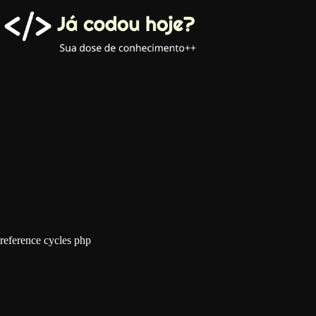
Pular
para
o
conteúdo
reference cycles php