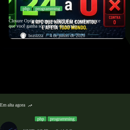
php
programming
Closure Optimizations no PHP 8.6: a performance
que você ganha só subindo de versão
brasizza
4 de junho de 2026
Em alta agora
php
programming