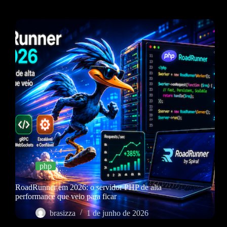
php
RoadRunner em 2026: o servidor PHP de alta
performance que veio para ficar
brasizza
1 de junho de 2026