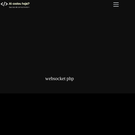
Pular
para
o
conteúdo
websocket php