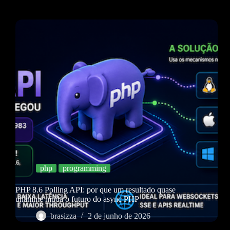
php
programming
PHP 8.6 Polling API: por que um resultado quase
unânime muda o futuro do async PHP
brasizza
2 de junho de 2026