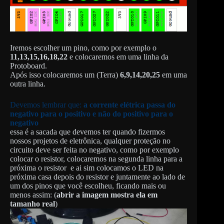
Iremos escolher um pino, como por exemplo o
11,13,15,16,18,22
e colocaremos em uma linha da
Protoboard.
Após isso colocaremos um (Terra)
6,9,14,20,25
em uma
outra linha.
Devemos lembrar que:
a corrente elétrica passa do
negativo para o positivo e não do positivo para o
negativo
essa é a sacada que devemos ter quando fizermos
nossos projetos de eletrônica, qualquer proteção no
circuito deve ser feita no negativo, como por exemplo
colocar o resistor, colocaremos na segunda linha para a
próxima o resistor e ai sim colocamos o LED na
próxima casa depois do resistor e juntamente ao lado de
um dos pinos que você escolheu, ficando mais ou
menos assim: (
abrir a imagem mostra ela em
tamanho real
)