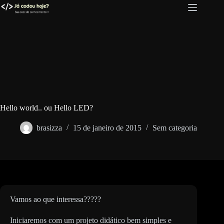
Pular
para
o
conteúdo
Hello world.. ou Hello LED?
brasizza
15 de janeiro de 2015
Sem categoria
Vamos ao que interessa?????
Iniciaremos com um projeto didático bem simples e