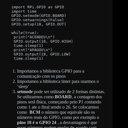
import RPi.GPIO as GPIO

import time

GPIO.setmode(GPIO.BOARD)

GPIO.setwarnings(False)

GPIO.setup(18, GPIO.OUT)

while(true):

 print("ACENDEU\n")

 GPIO.output(18, GPIO.HIGH)

 time.sleep(1)

 print("APAGOU\n")

 GPIO.output(18, GPIO.LOW)

 time.sleep(1)
Importamos a biblioteca GPIO para a
comunicação com os pinos
Importamos a biblioteca timer para usarmos o
‘sleep’
setmode
pode ser utilizado de 2 formas distintas.
Se utilizarmos como
BOARD
, a contagem dos
pinos será física, começando pelo P1 contando
como 1 ate o final sendo o 26. Se colocarmos
como
BCM
o número que equivale são os
números reais do GPIO, como por exemplo o
pino 18 é o GPIO 24
, a desvantagem é que
esses números podem mudar de acordo com