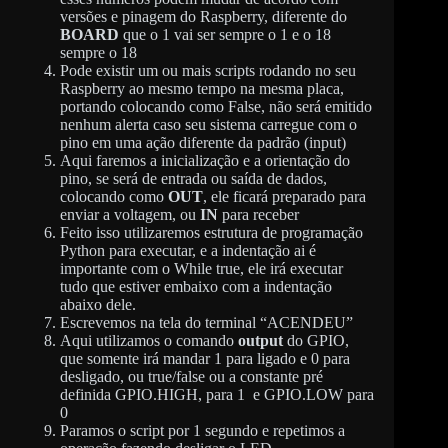
versões e pinagem do Raspberry, diferente do
BOARD
que o 1 vai ser sempre o 1 e o 18
sempre o 18
Pode existir um ou mais scripts rodando no seu
Raspberry ao mesmo tempo na mesma placa,
portando colocando como False, não será emitido
nenhum alerta caso seu sistema carregue com o
pino em uma ação diferente da padrão (input)
Aqui faremos a inicialização e a orientação do
pino, se será de entrada ou saída de dados,
colocando como
OUT
, ele ficará preparado para
enviar a voltagem, ou
IN
para receber
Feito isso utilizaremos estrutura de programação
Python para executar, e a indentação ai é
importante com o While true, ele irá executar
tudo que estiver embaixo com a indentação
abaixo dele.
Escrevemos na tela do terminal “ACENDEU”
Aqui utilizamos o comando
output
do GPIO,
que somente irá mandar 1 para ligado e 0 para
desligado, ou true/false ou a constante pré
definida GPIO.HIGH, para 1 e GPIO.LOW para
0
Paramos o script por 1 segundo e repetimos a