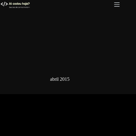
Pular
para
o
conteúdo
abril 2015