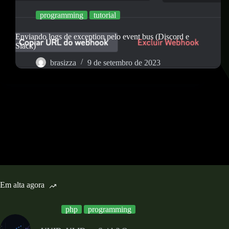
programming
tutorial
Enviando logs de exception pelo event bus (Discord e
Slack)
brasizza
9 de setembro de 2023
Em alta agora
php
programming