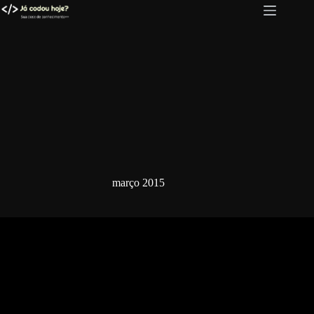
Pular
para
o
conteúdo
março 2015