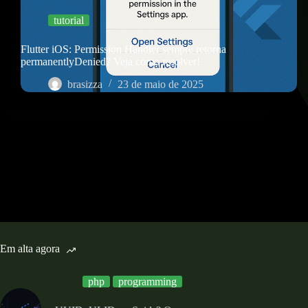
tutorial
Flutter iOS: Permission Handler sempre retorna
permanentlyDenied? Veja como resolver!
brasizza
23 de maio de 2025
Em alta agora
php
programming